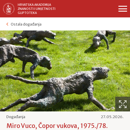
HRVATSKA AKADEMIJA
ZNANOSTI I UMJETNOSTI
GLIPTOTEKA
Ostala događanja
Događanja
27.05.2026.
Miro Vuco, Čopor vukova, 1975./78.