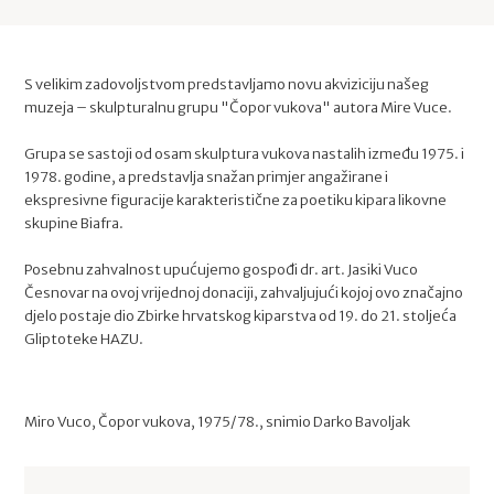
S velikim zadovoljstvom predstavljamo novu akviziciju našeg 
muzeja – skulpturalnu grupu "Čopor vukova" autora Mire Vuce.
Grupa se sastoji od osam skulptura vukova nastalih između 1975. i 
1978. godine, a predstavlja snažan primjer angažirane i 
ekspresivne figuracije karakteristične za poetiku kipara likovne 
skupine Biafra.
Posebnu zahvalnost upućujemo gospođi dr. art. Jasiki Vuco 
Česnovar na ovoj vrijednoj donaciji, zahvaljujući kojoj ovo značajno 
djelo postaje dio Zbirke hrvatskog kiparstva od 19. do 21. stoljeća 
Gliptoteke HAZU.
Miro Vuco, Čopor vukova, 1975/78., snimio Darko Bavoljak