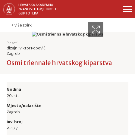
HRVATSKA AKADEMIJA
ZNANOSTI I UMJETNOSTI
GLIPTOTEKA
< više zbirki
Plakati
dizajn: Viktor Popović
Zagreb
Osmi triennale hrvatskog kiparstva
Godina
20. st.
Mjesto/nalazište
Zagreb
Inv. broj
P-177