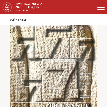
HRVATSKA AKADEMIJA
ZNANOSTI I UMJETNOSTI
GLIPTOTEKA
< više zbirki