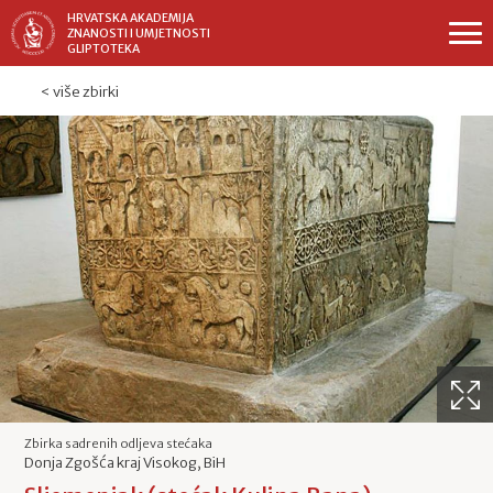
HRVATSKA AKADEMIJA
ZNANOSTI I UMJETNOSTI
GLIPTOTEKA
< više zbirki
Zbirka sadrenih odljeva stećaka
Donja Zgošća kraj Visokog, BiH