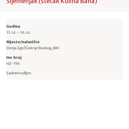
Sljemenjak (stećak Kulina Bana)
Godina
13. st. - 16. st.
Mjesto/nalazište
Donja Zgošća kraj Visokog, BiH
Inv. broj
HZ-194
Sadreni odljev