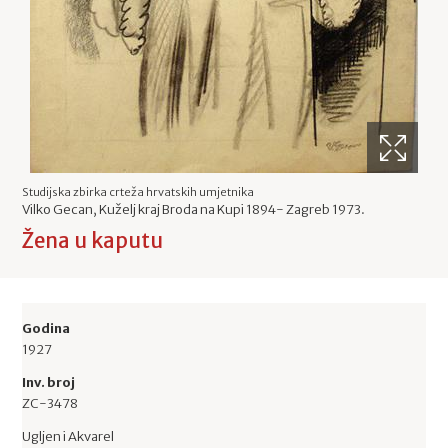
Studijska zbirka crteža hrvatskih umjetnika
Vilko Gecan, Kuželj kraj Broda na Kupi 1894- Zagreb 1973.
Žena u kaputu
Godina
1927
Inv. broj
ZC-3478
Ugljen i Akvarel