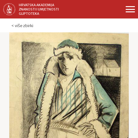
HRVATSKA AKADEMIJA
ZNANOSTI I UMJETNOSTI
GLIPTOTEKA
< više zbirki